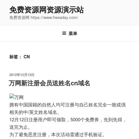
跳
免费资源网资源演示站
至
免费资源网 https://www.freeaday.com/
内
容
菜单
标签：
CN
发
2012年12月13日
布
万网新注册会员送姓名cn域名
于
拥有中国国籍的自然人均可注册与自己姓名完全一致或强
相关的中/英文姓名域名。
12月12日注册用户即可领取，5000个免费券，先到先得，
送完为止。
为了避免恶意注册，本次活动需通过手机验证。