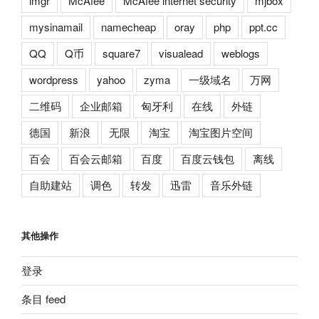
imgr
McAfee
McAfee internet security
mjbox
mysinamail
namecheap
oray
php
ppt.cc
QQ
Q币
square7
visualead
weblogs
wordpress
yahoo
zyma
一级域名
万网
二维码
企业邮箱
匈牙利
在线
外链
德国
新浪
无限
淘宝
淘宝图片空间
百会
百会云邮箱
百度
百度云钱包
离线
自助建站
调色
转发
迅雷
音乐外链
其他操作
登录
条目 feed