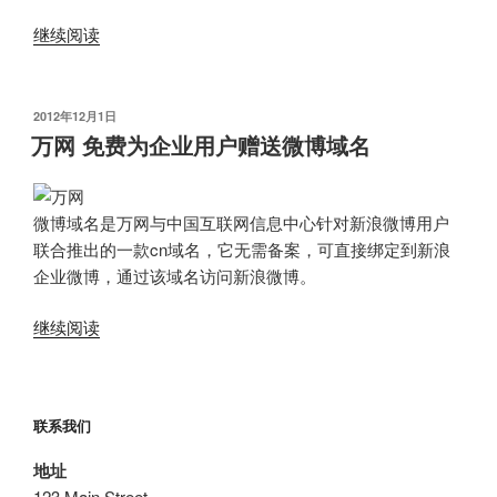
“万
继续阅读
网
新
注
发
2012年12月1日
布
册
万网 免费为企业用户赠送微博域名
于
会
员
送
微博域名是万网与中国互联网信息中心针对新浪微博用户
姓
联合推出的一款cn域名，它无需备案，可直接绑定到新浪
名
企业微博，通过该域名访问新浪微博。
cn
“万
域
继续阅读
网
名”
免
费
联系我们
为
企
地址
业
123 Main Street