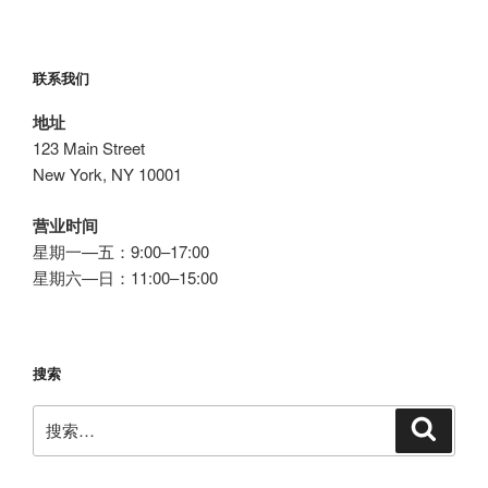
免
费
缩
联系我们
短
网
地址
址
123 Main Street
转
New York, NY 10001
发
服
营业时间
务”
星期一—五：9:00–17:00
星期六—日：11:00–15:00
搜索
搜
搜
索
索：